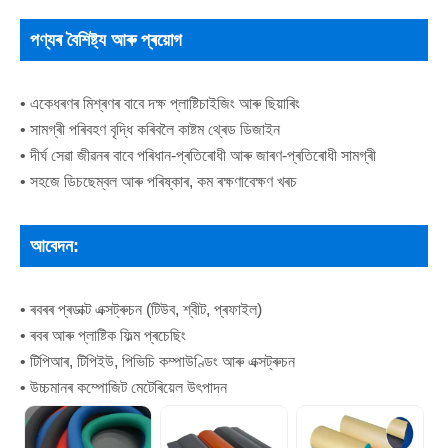
পণ্যৰ বৈশিষ্ট্য আৰু প্ৰয়োগ
• একেধৰণৰ মিশ্ৰণৰ বাবে দক্ষ প্লাষ্টিচাইজিং আৰু ছিয়াৰিং
• সামগ্ৰী পৰিবহণ বৃদ্ধি কৰিবলৈ কাষ্টম থ্ৰেড ডিজাইন
• দীৰ্ঘ সেৱা জীৱনৰ বাবে পৰিধান-প্ৰতিৰোধী আৰু জাৰণ-প্ৰতিৰোধী সামগ্ৰী
• সহজে ডিচছেম্বল আৰু পৰিষ্কাৰ, কম ৰক্ষণাবেক্ষণ খৰচ
আবেদন:
• ৰবৰৰ প্ৰডাক্ট এক্সট্ৰুচন (টিউব, শ্বীট, প্ৰফাইল)
• ৰবৰ আৰু প্লাষ্টিক ফিল্ম প্ৰচেছিং
• টিপিআৰ, টিপিইউ, পিভিচি কম্পাউণ্ডিং আৰু এক্সট্ৰুচন
• উচ্চমানৰ কম্পোজিট মেটেৰিয়েল উৎপাদন