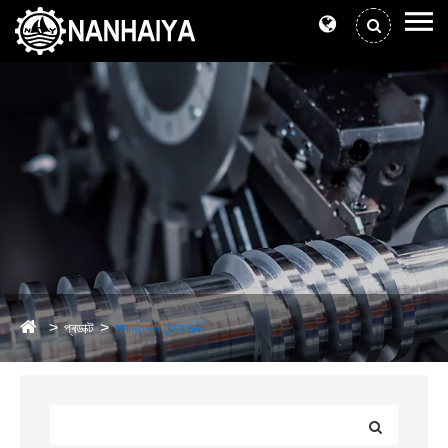
প্ৰডাক্ট
সমান্তৰাল টুইন স্ক্ৰু