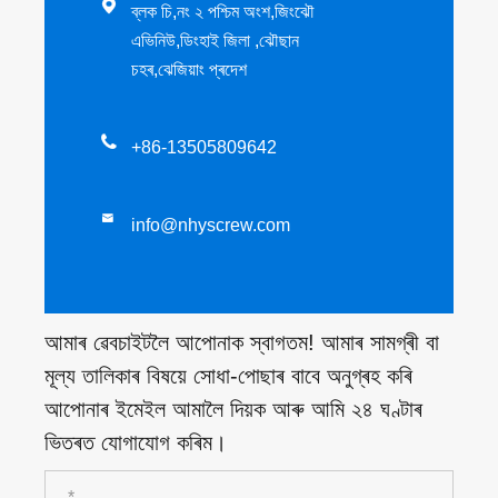

ব্লক চি,নং ২ পশ্চিম অংশ,জিংঝৌ
এভিনিউ,ডিংহাই জিলা ,ঝৌছান
চহৰ,ঝেজিয়াং প্ৰদেশ

+86-13505809642

info@nhyscrew.com
আমাৰ ৱেবচাইটলৈ আপোনাক স্বাগতম! আমাৰ সামগ্ৰী বা
মূল্য তালিকাৰ বিষয়ে সোধা-পোছাৰ বাবে অনুগ্ৰহ কৰি
আপোনাৰ ইমেইল আমালৈ দিয়ক আৰু আমি ২৪ ঘণ্টাৰ
ভিতৰত যোগাযোগ কৰিম।