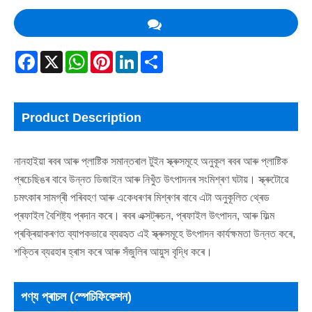
Facebook
X
WhatsApp
Pinterest
LinkedIn
Share
Product Description
নানহাইয়া ৰবৰ আৰু প্লাষ্টিক সমান্তৰাল টুইন স্ক্ৰুসমূহে অনুকূল ৰবৰ আৰু প্লাষ্টিক
প্ৰচেছিঙৰ বাবে উন্নত ডিজাইন আৰু নিখুঁত উৎপাদনৰ সংমিশ্ৰণ ঘটায়। স্ক্ৰুটোৱে
চমৎকাৰ সামগ্ৰী পৰিবহণ আৰু একেধৰণৰ মিশ্ৰণৰ বাবে এটা অনুকূলিত থ্ৰেড
প্ৰফাইল বৈশিষ্ট্য প্ৰদান কৰে। ৰবৰ এক্সট্ৰুচন, প্ৰফাইল উৎপাদন, আৰু ফিল্ম
প্ৰক্ৰিয়াকৰণত ব্যাপকভাৱে ব্যৱহৃত এই স্ক্ৰুসমূহে উৎপাদন কাৰ্যক্ষমতা উন্নত কৰে,
শক্তিৰ ব্যৱহাৰ হ্ৰাস কৰে আৰু সঁজুলিৰ আয়ুস বৃদ্ধি কৰে।
পণ্য প্ৰাচল (স্পেচিফিকেশন)