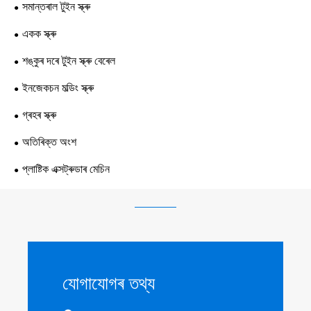
সমান্তৰাল টুইন স্ক্ৰু
একক স্ক্ৰু
শঙ্কুৰ দৰে টুইন স্ক্ৰু বেৰেল
ইনজেকচন মল্ডিং স্ক্ৰু
গ্ৰহৰ স্ক্ৰু
অতিৰিক্ত অংশ
প্লাষ্টিক এক্সট্ৰুডাৰ মেচিন
যোগাযোগৰ তথ্য