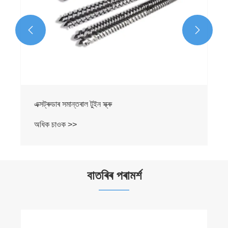


এক্সট্ৰুডাৰ সমান্তৰাল টুইন স্ক্ৰু
অধিক চাওক >>
বাতৰিৰ পৰামৰ্শ