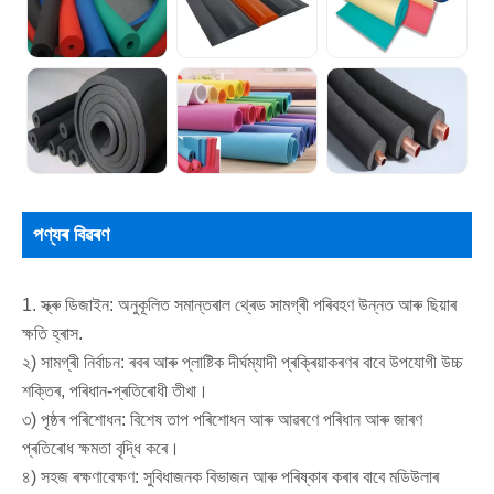
পণ্যৰ বিৱৰণ
1. স্ক্ৰু ডিজাইন: অনুকূলিত সমান্তৰাল থ্ৰেড সামগ্ৰী পৰিবহণ উন্নত আৰু ছিয়াৰ
ক্ষতি হ্ৰাস.
২) সামগ্ৰী নিৰ্বাচন: ৰবৰ আৰু প্লাষ্টিক দীৰ্ঘম্যাদী প্ৰক্ৰিয়াকৰণৰ বাবে উপযোগী উচ্চ
শক্তিৰ, পৰিধান-প্ৰতিৰোধী তীখা।
৩) পৃষ্ঠৰ পৰিশোধন: বিশেষ তাপ পৰিশোধন আৰু আৱৰণে পৰিধান আৰু জাৰণ
প্ৰতিৰোধ ক্ষমতা বৃদ্ধি কৰে।
৪) সহজ ৰক্ষণাবেক্ষণ: সুবিধাজনক বিভাজন আৰু পৰিষ্কাৰ কৰাৰ বাবে মডিউলাৰ