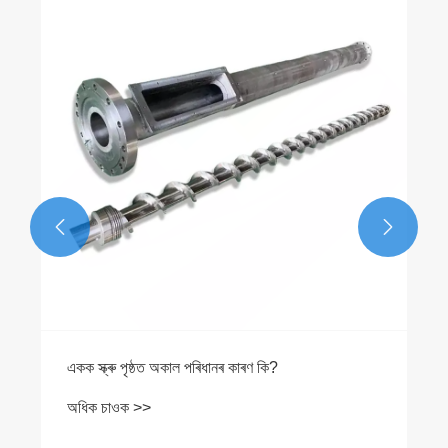


একক স্ক্ৰু পৃষ্ঠত অকাল পৰিধানৰ কাৰণ কি?
অধিক চাওক >>